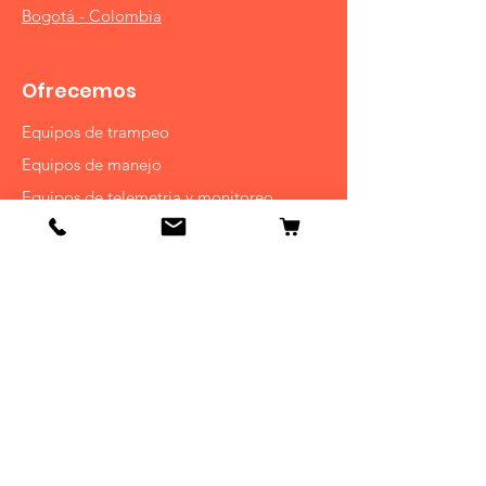
Bogotá - Colombia
Ofrecemos
Equipos de trampeo
Equipos de manejo
Equipos de telemetria y monitoreo
Mobiliario y equipo veterinario
Equipos ahuyentamiento de fauna
Servicios
Mas información
Quienes Somos
Contacto