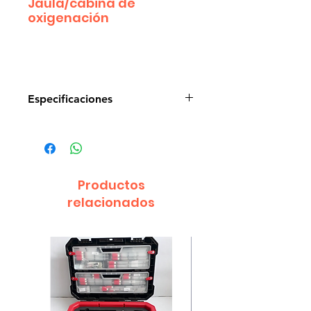
Jaula/cabina de
oxigenación
Especificaciones
Jaula/cabina de oxigenación 
elaborada en ácero inoxidable 
con conexión lateral para 
entrada de oxígeno y salida de 
Productos
dióxido de carbono.
relacionados
Medidas: 61 frente, 61 fondo, 73 
alto.
Con termo higrómetro digital 
(mide temperatura y humedad), 
vidrio templado de 5 mm.
Piso punzonado desmontable, 
bandeja recolectora de fluidos.